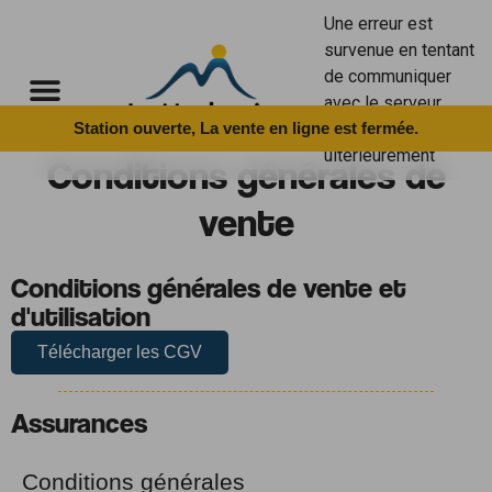
Cookies management panel
Une erreur est
survenue en tentant
de communiquer
avec le serveur.
Merci de réessayer
Station ouverte, La vente en ligne est fermée.
ultérieurement
Conditions générales de
vente
Conditions générales de vente et
d'utilisation
Télécharger les CGV
Assurances
Conditions générales