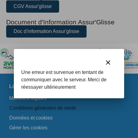
CGV Assur'glisse
Document d'Information Assur'Glisse
Doc d'information Assur'glisse
clear
Une erreur est survenue en tentant de
communiquer avec le serveur. Merci de
Liens utiles
réessayer ultérieurement
Mentions légales
Conditions générales de vente
Données et cookies
Gérer les cookies