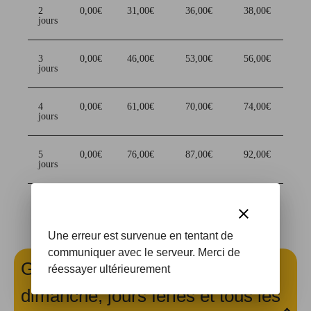
2
0,00€
31,00€
36,00€
38,00€
jours
3
0,00€
46,00€
53,00€
56,00€
jours
4
0,00€
61,00€
70,00€
74,00€
jours
5
0,00€
76,00€
87,00€
92,00€
jours
6
0,00€
91,00€
104,00€
110,00€
clear
jours
Une erreur est survenue en tentant de
communiquer avec le serveur. Merci de
Grille des tarifs : samedi,
réessayer ultérieurement
dimanche, jours fériés et tous les